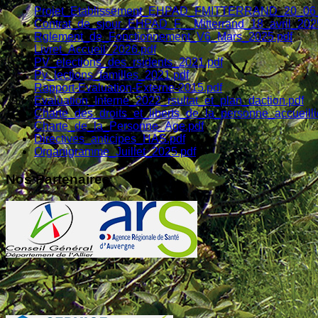
Projet_Etablissement_EHPAD_FMITTERRAND_20_06_
Contrat_de_sjour_EHPAD_F__Mitterrand_18_avril_202
Rglement_de_Fonctionnement_V6_Mars_2025.pdf
Livret_Accueil_2026.pdf
PV_elections_des_rsidents_2021.pdf
Pv_lections_familles_2021.pdf
Rapport-Evaluation-Externe-2015.pdf
Evaluation_Interne_2022_rsultat_et_plan_daction.pdf
Charte_des_droits_et_liberts_de_la_personne_accueill
Charte_de_la_Personne_Age.pdf
Directives_anticipes_HAS.pdf
Organigramme_Juillet_2025.pdf
Nos Partenaires