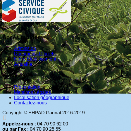
Accès rapides
Admission
Documents Officiels
Notre Établissement
Actualité
Services +
Présentation
Mentions Légales
Localisation géographique
Contactez-nous
Copyright © EHPAD Gannat 2016-2019
Appelez-nous :
04 70 90 62 00
ou par Fax :
04 70 90 25 55