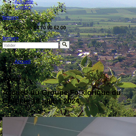
Actualité
Contact
fermer
×
Appelez-nous
04 70 90 62 00
fermer
×
Vous êtes ici :
Accueil
Actualité
Actualité
Accueil du Groupe Folklorique du
CHILI le 18 juillet 2024